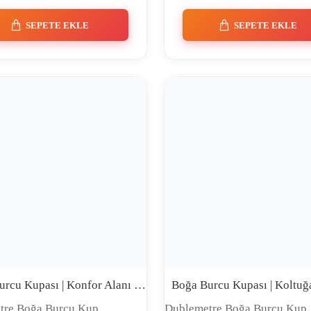
SEPETE EKLE
SEPETE EKLE
Boğa Burcu Kupası | Konfor Alanı Kutsaldır Kimse Dağıtamaz | Premium Comic Tasarım Seramik Kupa
tre Boğa Burcu Kup..
Dublemetre Boğa Burcu Kup.