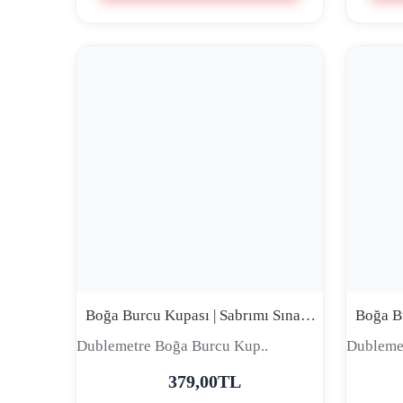
Boğa Burcu Kupası | Sabrımı Sınama Çünkü Final Sahnesi Kimsenin Hoşuna Gitmiyor | Premium Comic Tasarım Seramik Kupa
Dublemetre Boğa Burcu Kup..
Dubleme
379,00TL