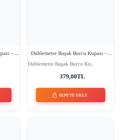
Dublemetre Başak Burcu Kupası – Ben Panik Yapmam, Panik Yapacaklar İçin Durum Planı Hazırlarım | Komik Burç Kupası
Dublemetre Başak Burcu Kupası – Ben Küs Kalmam, Sadece Artık Yatırım Yapılmayacak İnsanlar Listesine Alırım | Komik Burç Kupası
Dublemetre Başak Burcu Ku..
379,00TL
SEPETE EKLE