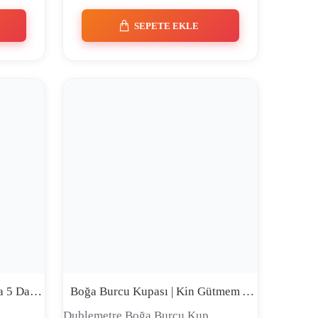
SEPETE EKLE
Boğa Burcu Kupası | Koltuğa 5 Dakika Diye Otururum Kalkınca Mevsim Değişmiş Oluyor | Premium Comic Tasarım Seramik Kupa
Boğa Burcu Kupası | Kin Gütmem Ama Olanı da Unutmam | Premium Comic Tasarım Seramik Kupa
.
Dublemetre Boğa Burcu Kup..