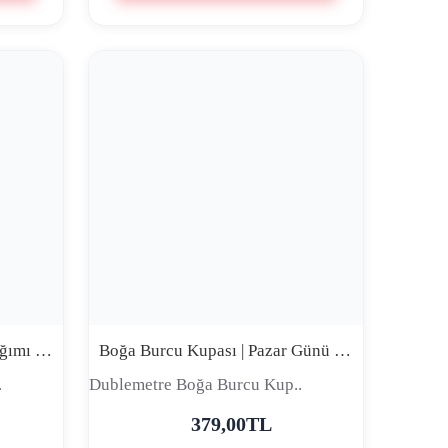
Boğa Burcu Kupası | Rahatlığımı Kimse Bozamaz Huzur Benim Krallığım | Premium Comic Tasarım Seramik Kupa
Boğa Burcu Kupası | Pazar Günü Modu | Komik Premium Seramik Kupa
.
Dublemetre Boğa Burcu Kup..
379,00TL