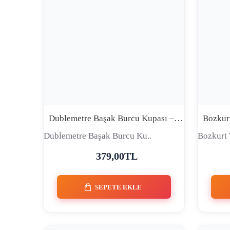
Dublemetre Başak Burcu Kupası – Başağa İçinden Geldiği Gibi Yaşa Dediler, İçinden Bir Excel Dosyası Çıktı | Komik Burç Kupası
Dublemetre Başak Burcu Ku..
Bozkurt 
379,00TL
SEPETE EKLE