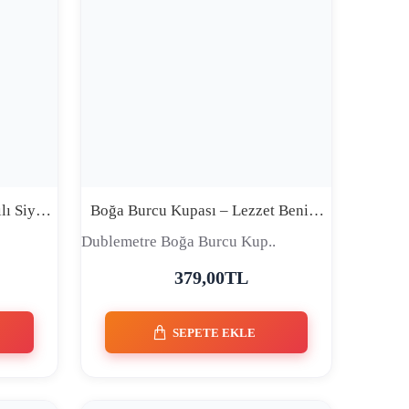
Bozkurt Göktürk TÜRK Yazılı Siyah Kupa
Boğa Burcu Kupası – Lezzet Benim İşim, Açken Ben Ben Değilim
Dublemetre Boğa Burcu Kup..
379,00TL
SEPETE EKLE