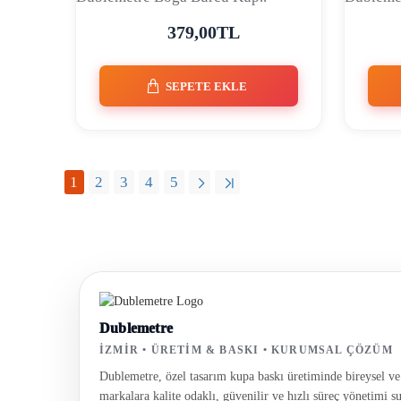
379,00TL
SEPETE EKLE
1
2
3
4
5
Dublemetre
İZMIR • ÜRETIM & BASKI • KURUMSAL ÇÖZÜM
Dublemetre, özel tasarım kupa baskı üretiminde bireysel v
markalara kalite odaklı, güvenilir ve hızlı süreç yönetimi su