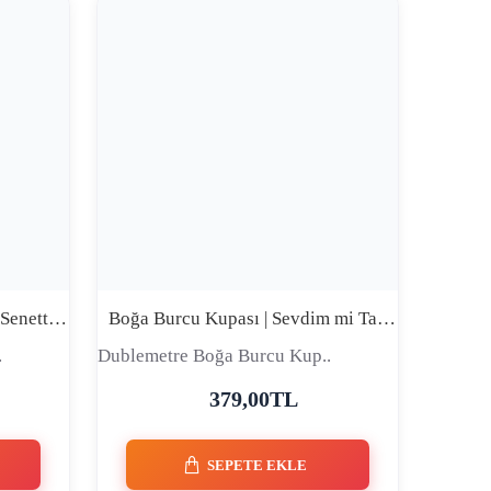
Boğa Burcu Kupası | Sözüm Senettir Ağzımdan Çıkan Geri Dönmez | Premium Comic Tasarım Seramik Kupa
Boğa Burcu Kupası | Sevdim mi Tam Severim Yarım ile İşim Olmaz | Premium Comic Tasarım Seramik Kupa
.
Dublemetre Boğa Burcu Kup..
379,00TL
SEPETE EKLE