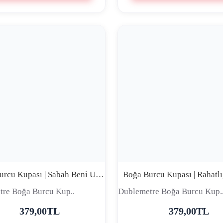
Boğa Burcu Kupası | Sabah Beni Uyandırabilirsin Ama Konuşmam İçin Kahvaltıyı Beklemen Lazım | Premium Comic Tasarım Seramik Kupa
tre Boğa Burcu Kup..
Dublemetre Boğa Burcu Kup.
379,00TL
379,00TL