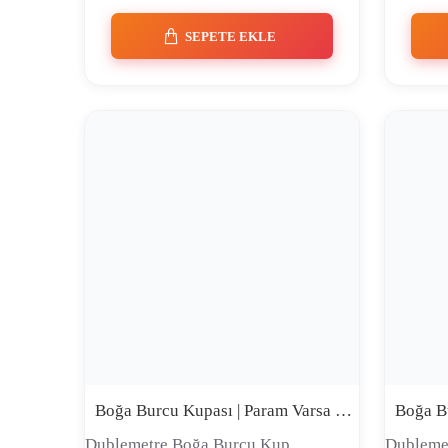
SEPETE EKLE
Boğa Burcu Kupası | Param Varsa Harcarım | Premium Comic Tasarım Seramik Kupa
Dublemetre Boğa Burcu Kup..
Dubleme